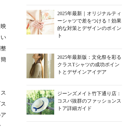
2025年最新｜オリジナルティ
ーシャツで差をつける！効果
反映
的な対策とデザインのポイン
ト
よい
調整
2025年最新版：文化祭を彩る
も簡
クラスTシャツの成功ポイン
トとデザインアイデア
コス
ジーンズメイト竹下通り店：
コスパ抜群のファッションス
ビス
トア詳細ガイド
ルア
で