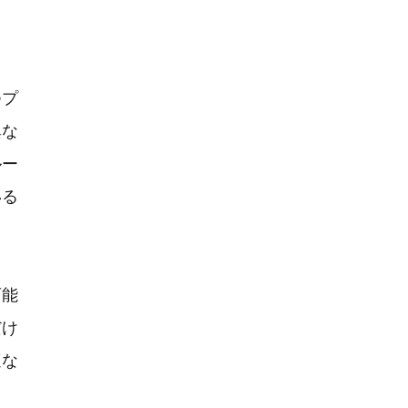
つプ
異な
ルー
いる
可能
だけ
適な