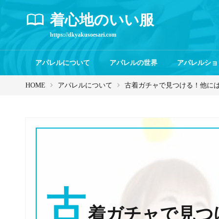
着心地のいい服
https://dkyakusoesari.com
アパレルについて
アパレルの世界
アパレルショ
HOME
アパレルについて
古着ガチャで見つける！他に
古
着ガチャで見つ