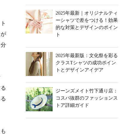
2025年最新｜オリジナルティ
ーシャツで差をつける！効果
スト
的な対策とデザインのポイン
とが
ト
自分
2025年最新版：文化祭を彩る
クラスTシャツの成功ポイン
トとデザインアイデア
お
する
ジーンズメイト竹下通り店：
コスパ抜群のファッションス
ある
トア詳細ガイド
にも